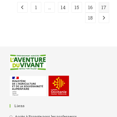
1
…
14
15
16
17
18
Liens
Accès à Pronote pour les professeurs