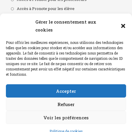
Accès à Pronote pour les élève
Accès portail CDI
Gérer le consentement aux
L'apprentissage en région
cookies
Horaires Du Lycée
Pour offrir les meilleures expériences, nous utilisons des technologies
telles que les cookies pour stocker et/ou accéder aux informations des
appareils. Le fait de consentir à ces technologies nous permettra de
8:00 - 12h00
traiter des données telles que le comportement de navigation ou les ID
13h30 - 17h30
uniques sur ce site. Le fait de ne pas consentir ou de retirer son
consentement peut avoir un effet négatif sur certaines caractéristiques
et fonctions.
Accepter
Mentions Légales
Refuser
Mentions légales
Voir les préférences
Politique de cookies