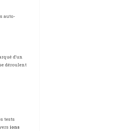
s auto-
arqué d’un
 se déroulent
es tests
ivers
ions