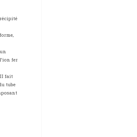
récipité
 forme,
 un
l’ion fer
II fait
du tube
omposant