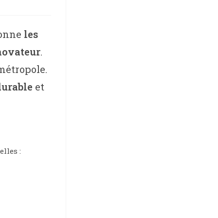
ionne
les
novateur
.
métropole.
durable
et
lles :