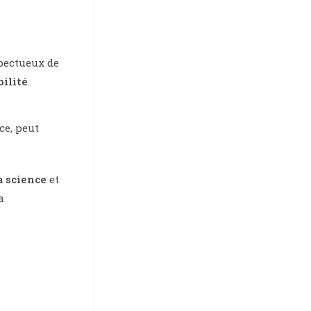
spectueux de
ilité
.
ce, peut
a science
et
a