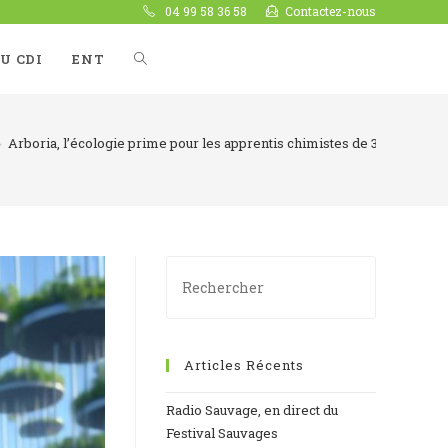
04 99 58 36 58
Contactez-nous
U CDI
ENT
>
Arboria, l’écologie prime pour les apprentis chimistes de 3ième EAD
Articles Récents
Radio Sauvage, en direct du
Festival Sauvages