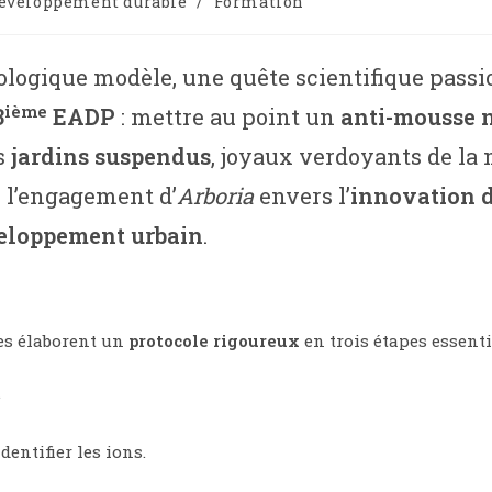
éveloppement durable
/
Formation
écologique modèle, une quête scientifique pass
ième
3
EADP
: mettre au point un
anti-mousse 
s
jardins suspendus
, joyaux verdoyants de la 
e l’engagement d’
Arboria
envers l’
innovation 
eloppement urbain
.
es élaborent un
protocole rigoureux
en trois étapes essentie
.
dentifier les ions.