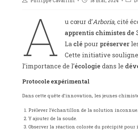
Philippe Cavallini
18 mai, 2024
D
A
u cœur d’
Arboria
, cité 
apprentis chimistes de 
La
clé
pour
préserver
le
Cette initiative soulign
l’importance de l’
écologie
dans le
dév
Protocole expérimental
Dans cette quête d’innovation, les jeunes chimist
Prélever l’échantillon de la solution inconnue
Y ajouter de la soude.
Observer la réaction colorée du précipité pour i