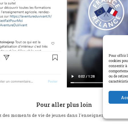
r
e
e
n
Pour offrir 
cookies pour
consentir à 
comportemen
ou de retire
caractéristi
S
P
E
P
e
I
n
l
Ac
t
P
t
a
Pour aller plus loin
t
e
y
i
r
z des moments de vie de jeunes dans l'enseignement agricole
n
f