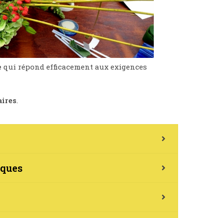
e
qui répond efficacement aux exigences
aires
.
iques