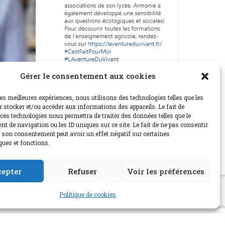
r
e
e
P
n
l
a
y
Gérer le consentement aux cookies
les meilleures expériences, nous utilisons des technologies telles que les
 stocker et/ou accéder aux informations des appareils. Le fait de
ces technologies nous permettra de traiter des données telles que le
t de navigation ou les ID uniques sur ce site. Le fait de ne pas consentir
r son consentement peut avoir un effet négatif sur certaines
01:26
ques et fonctions.
M
S
P
E
u
e
I
n
cepter
Refuser
Voir les préférences
t
t
P
t
e
t
e
Politique de cookies
i
r
 mais aussi des formations, des lieux de vie...
n
f