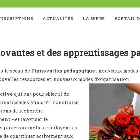
INSCRIPTIONS
ACTUALITÉS
LA SERRE
PORTAIL D
ovantes et des apprentissages 
us le sceau de
l’innovation pédagogique
: nouveaux modes 
ouvelles ressources et nouveaux modes d’organisation.
ctive
qui ont pour objectif de
prentissages afin qu’il construise
tions de recherche.
ment »
et favoriser le
 professionnelles et citoyennes
re de contribuer activement aux