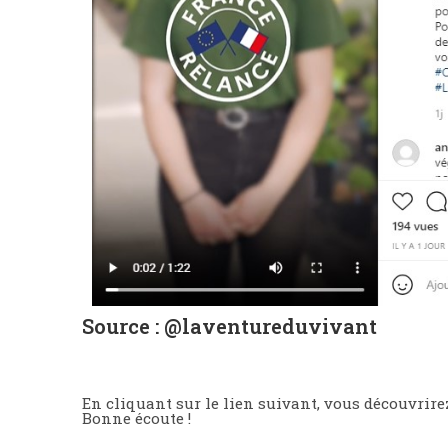
P
l
a
y
01:22
P
M
Source : @laventureduvivant
l
u
a
t
y
e
En cliquant sur le lien suivant, vous découvrire
Bonne écoute !