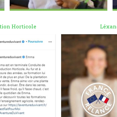
ion Horticole
Léxan