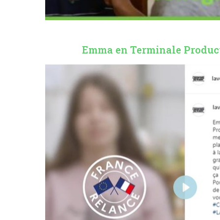
Emma en Terminale Product
P
l