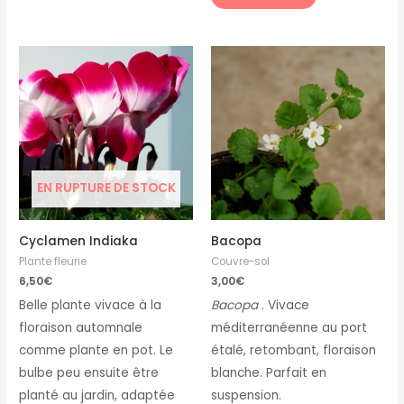
EN RUPTURE DE STOCK
Cyclamen Indiaka
Bacopa
Plante fleurie
Couvre-sol
6,50
€
3,00
€
Belle plante vivace à la
Bacopa
. Vivace
floraison automnale
méditerranéenne au port
comme plante en pot. Le
étalé, retombant, floraison
bulbe peu ensuite être
blanche. Parfait en
planté au jardin, adaptée
suspension.