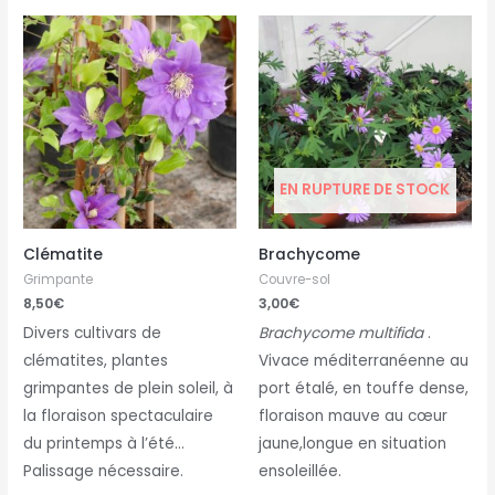
EN RUPTURE DE STOCK
Clématite
Brachycome
Grimpante
Couvre-sol
8,50
€
3,00
€
Divers cultivars de
Brachycome multifida
.
clématites, plantes
Vivace méditerranéenne au
grimpantes de plein soleil, à
port étalé, en touffe dense,
la floraison spectaculaire
floraison mauve au cœur
du printemps à l’été…
jaune,longue en situation
Palissage nécessaire.
ensoleillée.