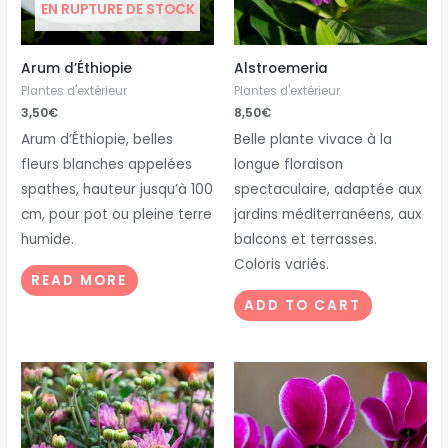
EN RUPTURE DE STOCK
Arum d’Éthiopie
Alstroemeria
Plantes d'extérieur
Plantes d'extérieur
3,50
€
8,50
€
Arum d’Éthiopie, belles
Belle plante vivace à la
fleurs blanches appelées
longue floraison
spathes, hauteur jusqu’à 100
spectaculaire, adaptée aux
cm, pour pot ou pleine terre
jardins méditerranéens, aux
humide.
balcons et terrasses.
Coloris variés.
READ MORE
ADD TO CART