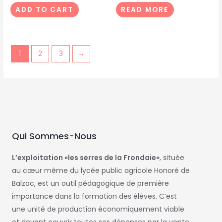
ADD TO CART
READ MORE
1
2
3
→
Qui Sommes-Nous
L’exploitation «les serres de la Frondaie»
, située
au cœur même du lycée public agricole Honoré de
Balzac, est un outil pédagogique de première
importance dans la formation des élèves. C’est
une unité de production économiquement viable
et devant couvrir toutes ses dépenses par la vente